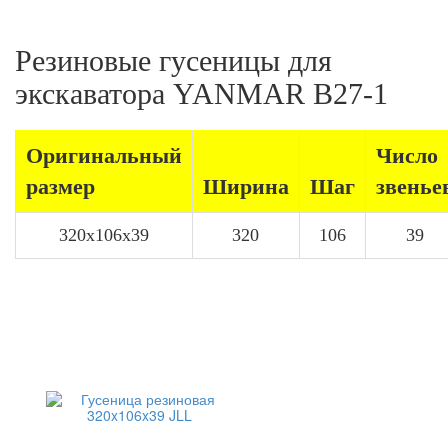
Резиновые гусеницы для
экскаватора YANMAR B27-1
Оригинальный
Число
размер
Ширина
Шаг
звенье
320x106x39
320
106
39