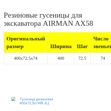
Резиновые гусеницы для
экскаватора AIRMAN AX58
Оригинальный
Число
размер
Ширина
Шаг
звенье
400x72.5x74
400
72.5
74