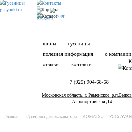
шины
гусеницы
полезная информация
о компании
К
отзывы
контакты
+7 (925) 904-68-68
Московская область, г. Раменское, р.п.Быково
Аэропортовская ,14
Главная
—
Гусеницы для экскаватора
—
KOMATSU
—
PC15 AVA