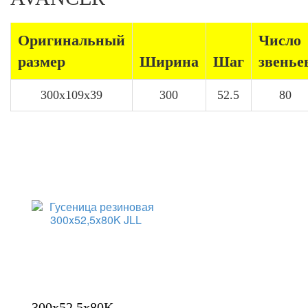
Оригинальный
Число
размер
Ширина
Шаг
звенье
300x109x39
300
52.5
80
300x52,5x80K