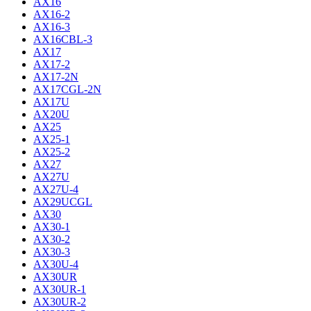
AX16
AX16-2
AX16-3
AX16CBL-3
AX17
AX17-2
AX17-2N
AX17CGL-2N
AX17U
AX20U
AX25
AX25-1
AX25-2
AX27
AX27U
AX27U-4
AX29UCGL
AX30
AX30-1
AX30-2
AX30-3
AX30U-4
AX30UR
AX30UR-1
AX30UR-2