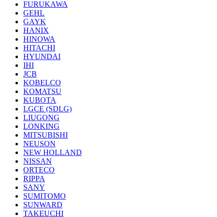
FURUKAWA
GEHL
GAYK
HANIX
HINOWA
HITACHI
HYUNDAI
IHI
JCB
KOBELCO
KOMATSU
KUBOTA
LGCE (SDLG)
LIUGONG
LONKING
MITSUBISHI
NEUSON
NEW HOLLAND
NISSAN
ORTECO
RIPPA
SANY
SUMITOMO
SUNWARD
TAKEUCHI