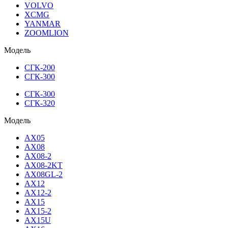
VOLVO
XCMG
YANMAR
ZOOMLION
Модель
СГК-200
СГК-300
СГК-300
СГК-320
Модель
AX05
AX08
AX08-2
AX08-2KT
AX08GL-2
AX12
AX12-2
AX15
AX15-2
AX15U