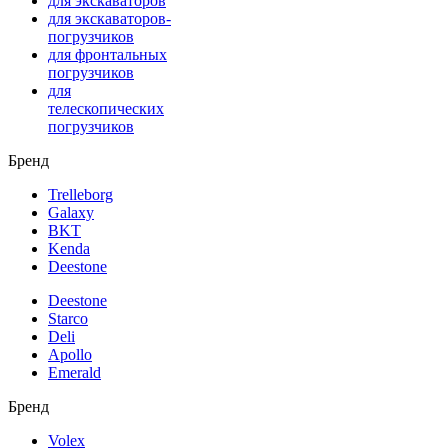
для экскаваторов
для экскаваторов-
погрузчиков
для фронтальных
погрузчиков
для
телескопических
погрузчиков
Бренд
Trelleborg
Galaxy
BKT
Kenda
Deestone
Deestone
Starco
Deli
Apollo
Emerald
Бренд
Volex