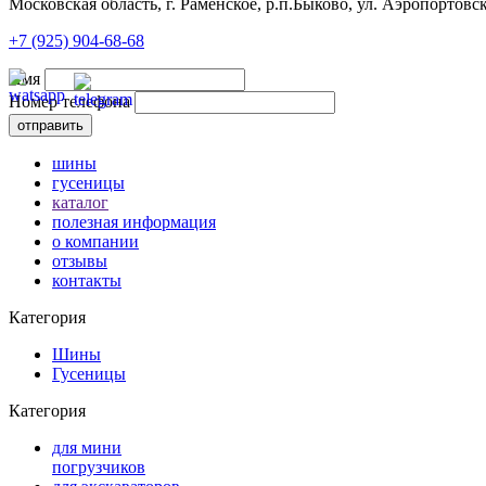
Московская область, г. Раменское, р.п.Быково, ул. Аэропортовск
+7 (925) 904-68-68
Имя
Номер телефона
шины
гусеницы
каталог
полезная информация
о компании
отзывы
контакты
Категория
Шины
Гусеницы
Категория
для мини
погрузчиков