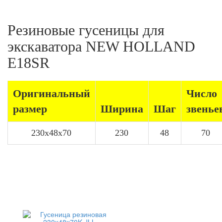
Резиновые гусеницы для
экскаватора NEW HOLLAND
E18SR
Оригинальный
Число
размер
Ширина
Шаг
звенье
230x48x70
230
48
70