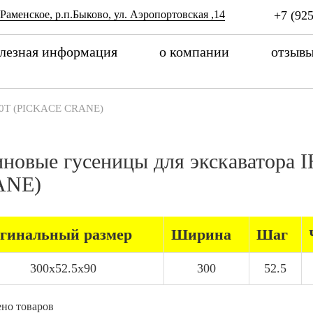
 Раменское, р.п.Быково, ул. Аэропортовская ,14
+7 (925
лезная информация
о компании
отзыв
0T (PICKACE CRANE)
иновые гусеницы для экскаватора
ANE)
гинальный размер
Ширина
Шаг
300x52.5x90
300
52.5
но товаров