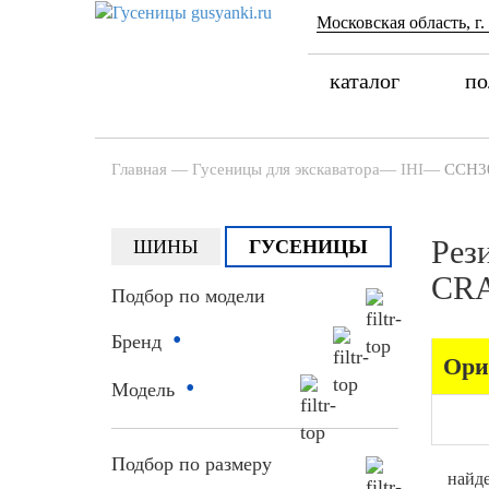
Московская область, г.
каталог
по
Главная
—
Гусеницы для экскаватора
—
IHI
—
CCH3
Рез
ШИНЫ
ГУСЕНИЦЫ
CR
Подбор по модели
•
Бренд
Ори
•
Модель
Подбор по размеру
найде