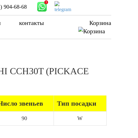
) 904-68-68
ы
контакты
Корзина
 IHI CCH30T (PICKACE
Число звеньев
Тип посадки
90
W