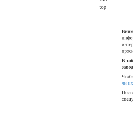
Вним
инфор
интер
проси
В та
заво
Чтобы
ли их
Пост
спецу