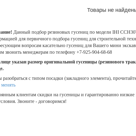
Товары не найден
ание!
Данный подбор резиновых гусениц по модели IHI CCH3
мацией для первичного подбора гусениц для строительной техни
есующим вопросам касательно гусениц для Вашего мини экскава
м звонить менеджерам по телефону +7-925-904-68-68
блице указан размер оригинальной гусеницы (резинового трака
де.
 разобраться с типом посадки (закладного элемента), прочитайт
 менять
оянным клиентам скидки на гусеницы и гарантированно низкие
словия. Звоните - договоримся!