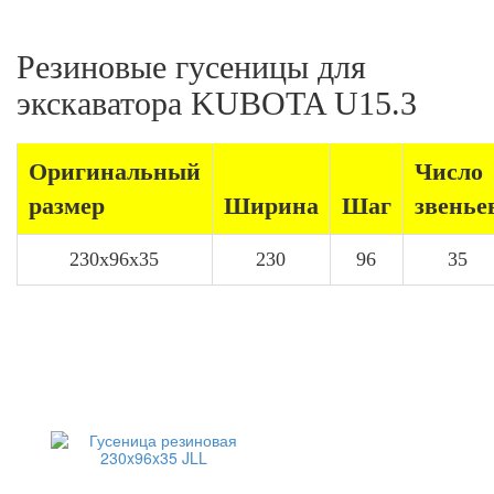
Резиновые гусеницы для
экскаватора KUBOTA U15.3
Оригинальный
Число
размер
Ширина
Шаг
звенье
230x96x35
230
96
35