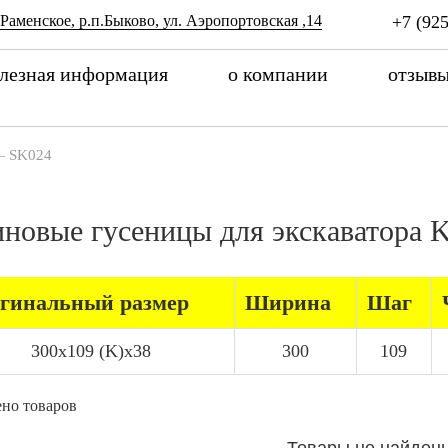
 Раменское, р.п.Быково, ул. Аэропортовская ,14
+7 (925
лезная информация
о компании
отзыв
—
SK024
иновые гусеницы для экскаватор
гинальный размер
Ширина
Шаг
300x109 (K)x38
300
109
но товаров
Товары не найден