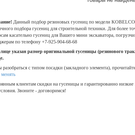
ание!
Данный подбор резиновых гусениц по модели KOBELCO 
чного подбора гусениц для строительной техники. Для более т
сам касательно гусениц для Вашего мини экскаватора, погрузч
жерам по телефону +7-925-904-68-68
блице указан размер оригинальной гусеницы (резинового трака
де.
 разобраться с типом посадки (закладного элемента), прочитайт
 менять
оянным клиентам скидки на гусеницы и гарантированно низкие
словия. Звоните - договоримся!