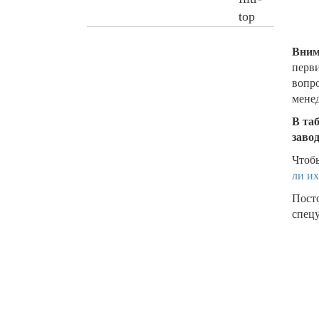
Вним
перви
вопро
менед
В та
заво
Чтобы
ли их
Пост
спецу