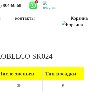
) 904-68-68
ы
контакты
Корзина
а KOBELCO SK024
Число звеньев
Тип посадки
38
K
ы