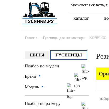
Московская область, г.
каталог
по
Главная
—
Гусеницы для экскаватора
—
KOBELCO
Рез
ШИНЫ
ГУСЕНИЦЫ
Подбор по модели
Ори
•
Бренд
•
Модель
найде
Подбор по размеру