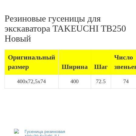
Резиновые гусеницы для
экскаватора TAKEUCHI TB250
Новый
Оригинальный
Число
размер
Ширина
Шаг
звенье
400x72,5x74
400
72.5
74