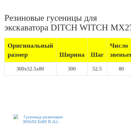
Резиновые гусеницы для
экскаватора DITCH WITCH MX2
Оригинальный
Число
размер
Ширина
Шаг
звенье
300x52.5x80
300
52.5
80