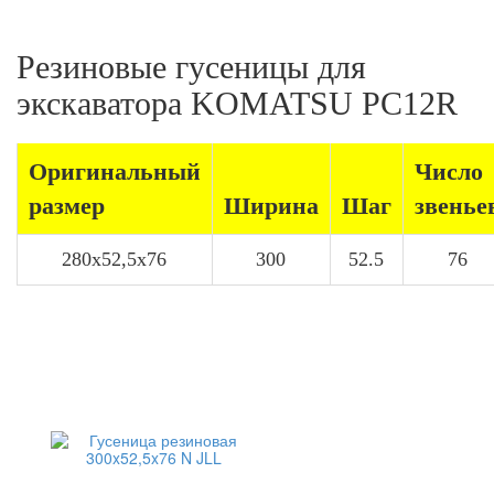
Резиновые гусеницы для
экскаватора KOMATSU PC12R
Оригинальный
Число
размер
Ширина
Шаг
звенье
280x52,5x76
300
52.5
76