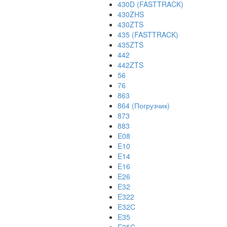
430D (FASTTRACK)
430ZHS
430ZTS
435 (FASTTRACK)
435ZTS
442
442ZTS
56
76
863
864 (Погрузчик)
873
883
E08
E10
E14
E16
E26
E32
E322
E32C
E35