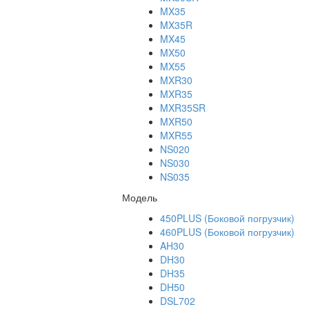
MX35
MX35R
MX45
MX50
MX55
MXR30
MXR35
MXR35SR
MXR50
MXR55
NS020
NS030
NS035
Модель
450PLUS (Боковой погрузчик)
460PLUS (Боковой погрузчик)
AH30
DH30
DH35
DH50
DSL702