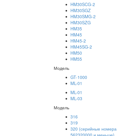
HM30SCG-2
HM30SGZ
HM30SMG-2
HM30SZG
HM35
HM45
HM45-2
HM45SG-2
HM50
HM55
Модель
GT-1000
ML-01
ML-01
ML-03
Модель
316
319
320 (серийные номера
562320000 и меньше)