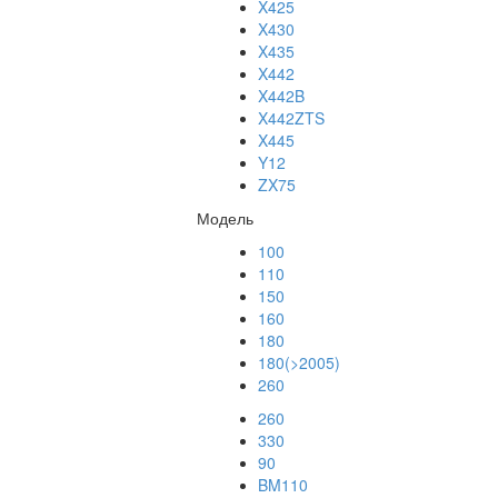
X425
X430
X435
X442
X442B
X442ZTS
X445
Y12
ZX75
Модель
100
110
150
160
180
180(>2005)
260
260
330
90
BM110