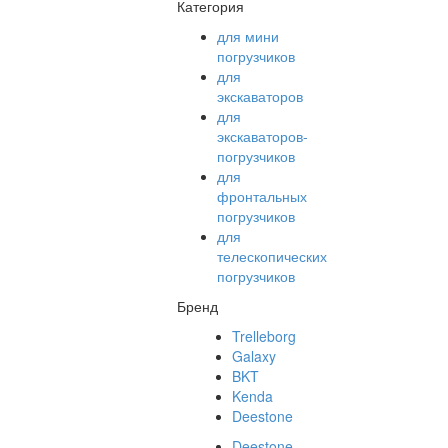
Категория
для мини
погрузчиков
для
экскаваторов
для
экскаваторов-
погрузчиков
для
фронтальных
погрузчиков
для
телескопических
погрузчиков
Бренд
Trelleborg
Galaxy
BKT
Kenda
Deestone
Deestone