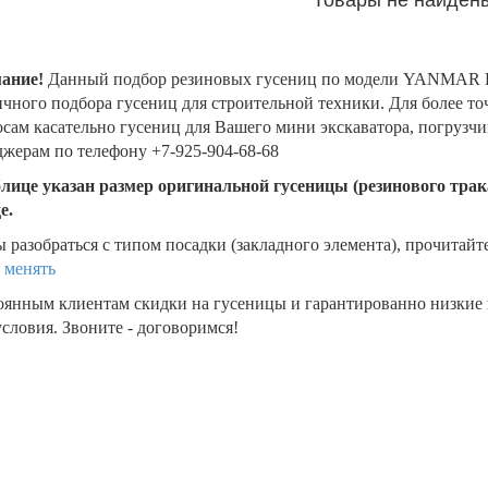
ание!
Данный подбор резиновых гусениц по модели YANMAR B
чного подбора гусениц для строительной техники. Для более т
сам касательно гусениц для Вашего мини экскаватора, погрузч
жерам по телефону +7-925-904-68-68
блице указан размер оригинальной гусеницы (резинового трака
де.
 разобраться с типом посадки (закладного элемента), прочитайт
 менять
оянным клиентам скидки на гусеницы и гарантированно низкие
словия. Звоните - договоримся!