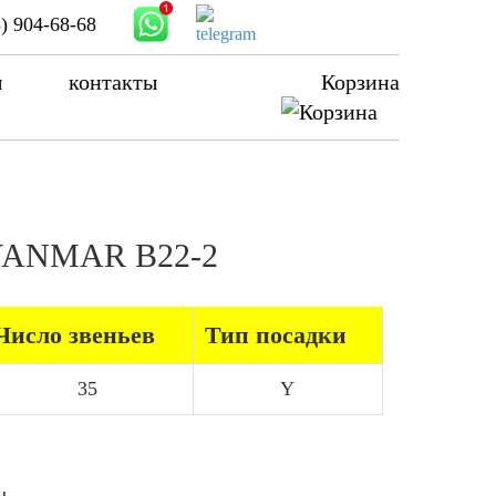
) 904-68-68
ы
контакты
Корзина
а YANMAR B22-2
Число звеньев
Тип посадки
35
Y
ы