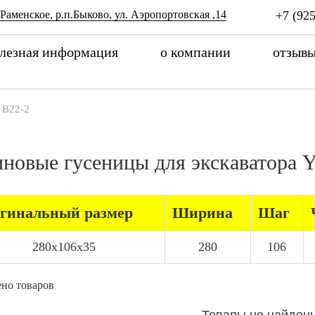
 Раменское, р.п.Быково, ул. Аэропортовская ,14
+7 (925
лезная информация
о компании
отзыв
B22-2
иновые гусеницы для экскаватор
гинальный размер
Ширина
Шаг
280x106x35
280
106
но товаров
Товары не найден