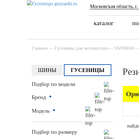
Московская область, г.
каталог
по
Главная
—
Гусеницы для экскаватора
—
YANMAR
—
Рез
ШИНЫ
ГУСЕНИЦЫ
Подбор по модели
Ори
•
Бренд
•
Модель
найде
Подбор по размеру