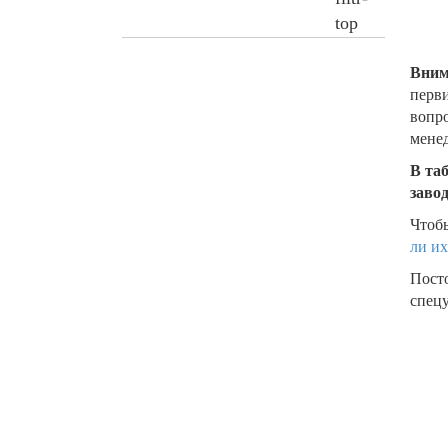
Вним
перви
вопро
менед
В та
заво
Чтобы
ли их
Пост
спецу