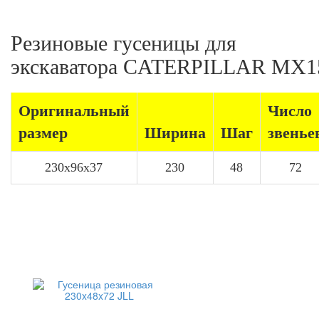
Резиновые гусеницы для
экскаватора CATERPILLAR MX1
Оригинальный
Число
размер
Ширина
Шаг
звенье
230x96x37
230
48
72