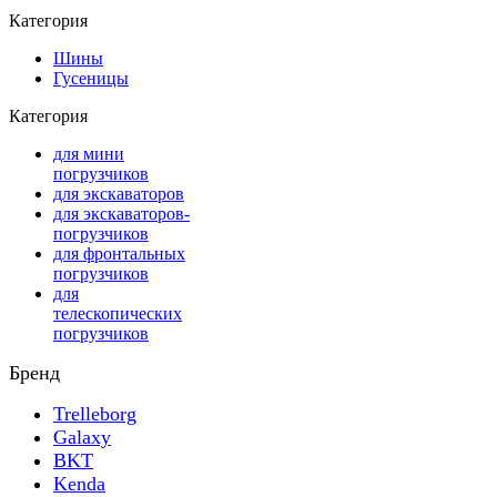
Категория
Шины
Гусеницы
Категория
для мини
погрузчиков
для экскаваторов
для экскаваторов-
погрузчиков
для фронтальных
погрузчиков
для
телескопических
погрузчиков
Бренд
Trelleborg
Galaxy
BKT
Kenda