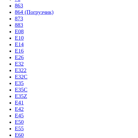
863
864 (Погрузчик)
873
883
E08
E10
E14
E16
E26
E32
E322
E32C
E35
E35C
E35Z
E41
E42
E45
E50
E55
E60