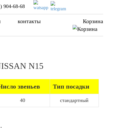
) 904-68-68
ы
контакты
Корзина
 NISSAN N15
Число звеньев
Тип посадки
40
стандартный
ы