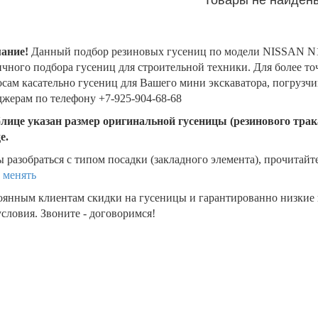
ание!
Данный подбор резиновых гусениц по модели NISSAN N1
чного подбора гусениц для строительной техники. Для более т
сам касательно гусениц для Вашего мини экскаватора, погрузч
жерам по телефону +7-925-904-68-68
блице указан размер оригинальной гусеницы (резинового трака
де.
 разобраться с типом посадки (закладного элемента), прочитайт
 менять
оянным клиентам скидки на гусеницы и гарантированно низкие
словия. Звоните - договоримся!