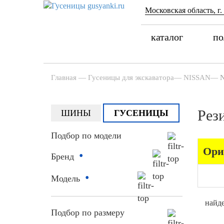
Московская область, г.
каталог
по
Главная
—
Гусеницы для экскаватора
—
NISSAN
—
Рез
ШИНЫ
ГУСЕНИЦЫ
Подбор по модели
Ори
•
Бренд
•
Модель
найде
Подбор по размеру