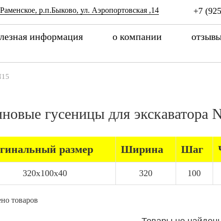
 Раменское, р.п.Быково, ул. Аэропортовская ,14
+7 (925
лезная информация
о компании
отзыв
N15
иновые гусеницы для экскаватора
гинальный размер
Ширина
Шаг
320x100x40
320
100
но товаров
Товары не найден