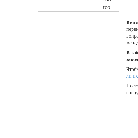
Вним
перви
вопро
менед
В та
заво
Чтобы
ли их
Пост
спецу