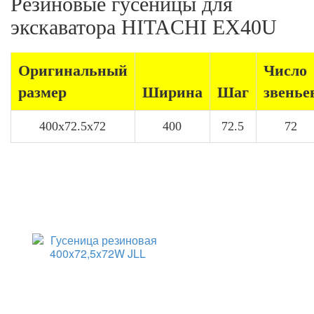
Резиновые гусеницы для
экскаватора HITACHI EX40U
Оригинальный
Число
размер
Ширина
Шаг
звенье
400x72.5x72
400
72.5
72