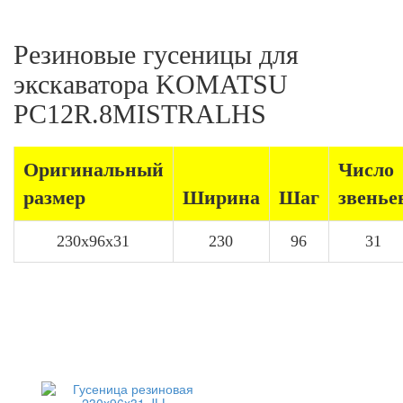
Резиновые гусеницы для
экскаватора KOMATSU
PC12R.8MISTRALHS
Оригинальный
Число
размер
Ширина
Шаг
звенье
230x96x31
230
96
31