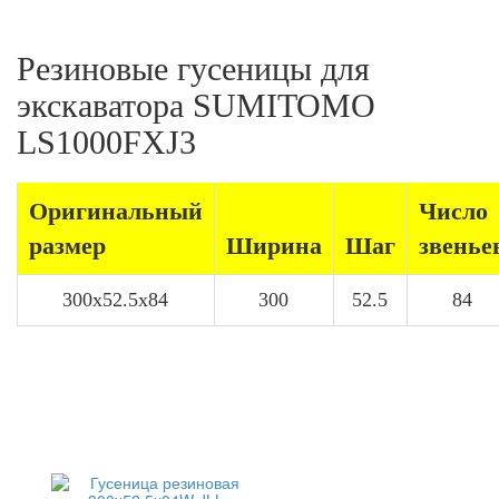
Резиновые гусеницы для
экскаватора SUMITOMO
LS1000FXJ3
Оригинальный
Число
размер
Ширина
Шаг
звенье
300x52.5x84
300
52.5
84