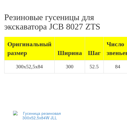
Резиновые гусеницы для
экскаватора JCB 8027 ZTS
Оригинальный
Число
размер
Ширина
Шаг
звенье
300x52,5x84
300
52.5
84