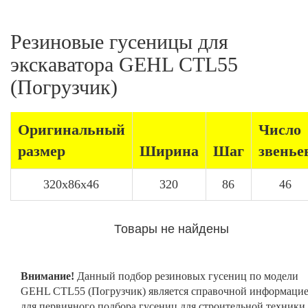
Резиновые гусеницы для
экскаватора GEHL CTL55
(Погрузчик)
Оригинальный
Число
размер
Ширина
Шаг
звенье
320x86x46
320
86
46
Товары не найдены
Внимание!
Данный подбор резиновых гусениц по модели
GEHL CTL55 (Погрузчик) является справочной информаци
для первичного подбора гусениц для строительной техники.