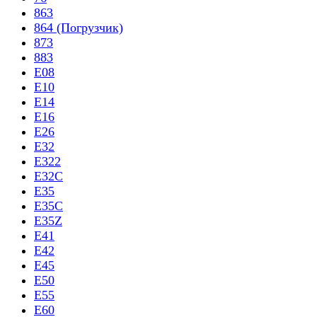
863
864 (Погрузчик)
873
883
E08
E10
E14
E16
E26
E32
E322
E32C
E35
E35C
E35Z
E41
E42
E45
E50
E55
E60