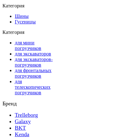
Категория
Шины
Гусеницы
Категория
для мини
погрузчиков
для экскаваторов
для экскаваторов-
погрузчиков
для фронтальных
погрузчиков
для
телескопических
погрузчиков
Бренд
Trelleborg
Galaxy
BKT
Kenda