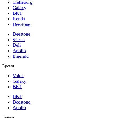
Trelleborg
Galaxy
BKT
Kenda
Deestone
Deestone
Starco
Deli
Apollo
Emerald
Бренд
Volex
Galaxy
BKT
BKT
Deestone
Apollo
Бренд