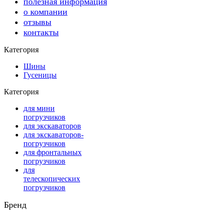
полезная информация
о компании
отзывы
контакты
Категория
Шины
Гусеницы
Категория
для мини
погрузчиков
для экскаваторов
для экскаваторов-
погрузчиков
для фронтальных
погрузчиков
для
телескопических
погрузчиков
Бренд