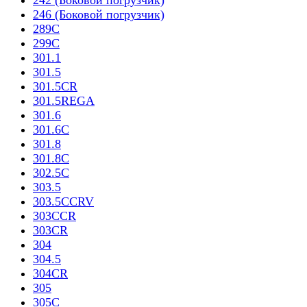
242 (Боковой погрузчик)
246 (Боковой погрузчик)
289C
299C
301.1
301.5
301.5CR
301.5REGA
301.6
301.6C
301.8
301.8C
302.5C
303.5
303.5CCRV
303CCR
303CR
304
304.5
304CR
305
305C