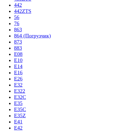
442
442ZTS
56
76
863
864 (Погрузчик)
873
883
E08
E10
E14
E16
E26
E32
E322
E32C
E35
E35C
E35Z
E41
E42