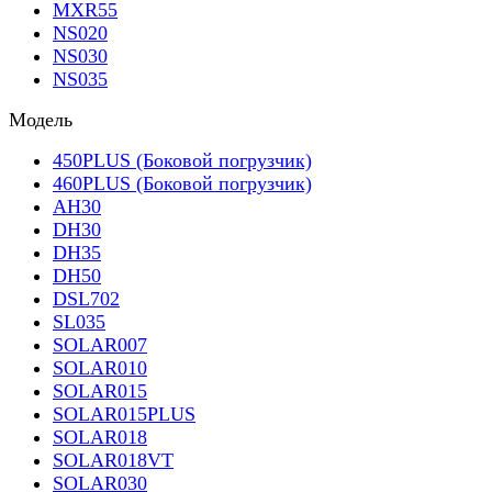
MXR55
NS020
NS030
NS035
Модель
450PLUS (Боковой погрузчик)
460PLUS (Боковой погрузчик)
AH30
DH30
DH35
DH50
DSL702
SL035
SOLAR007
SOLAR010
SOLAR015
SOLAR015PLUS
SOLAR018
SOLAR018VT
SOLAR030