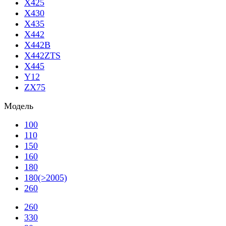
X425
X430
X435
X442
X442B
X442ZTS
X445
Y12
ZX75
Модель
100
110
150
160
180
180(>2005)
260
260
330