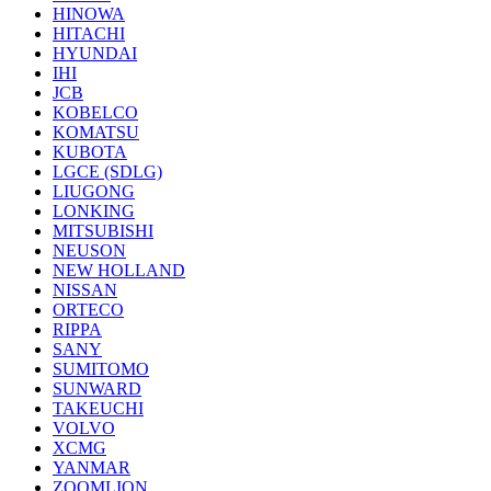
HINOWA
HITACHI
HYUNDAI
IHI
JCB
KOBELCO
KOMATSU
KUBOTA
LGCE (SDLG)
LIUGONG
LONKING
MITSUBISHI
NEUSON
NEW HOLLAND
NISSAN
ORTECO
RIPPA
SANY
SUMITOMO
SUNWARD
TAKEUCHI
VOLVO
XCMG
YANMAR
ZOOMLION