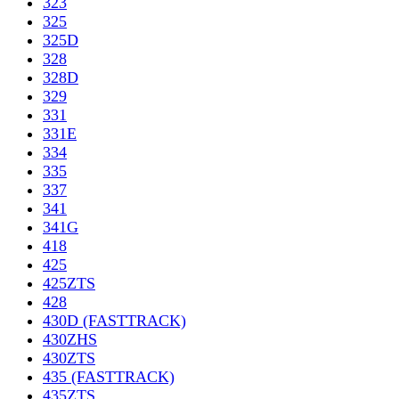
323
325
325D
328
328D
329
331
331E
334
335
337
341
341G
418
425
425ZTS
428
430D (FASTTRACK)
430ZHS
430ZTS
435 (FASTTRACK)
435ZTS