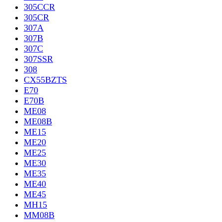
305CCR
305CR
307A
307B
307C
307SSR
308
CX55BZTS
E70
E70B
ME08
ME08B
ME15
ME20
ME25
ME30
ME35
ME40
ME45
MH15
MM08B