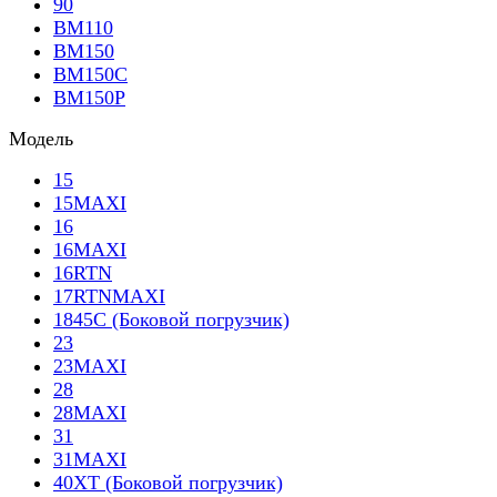
90
BM110
BM150
BM150C
BM150P
Модель
15
15MAXI
16
16MAXI
16RTN
17RTNMAXI
1845C (Боковой погрузчик)
23
23MAXI
28
28MAXI
31
31MAXI
40XT (Боковой погрузчик)