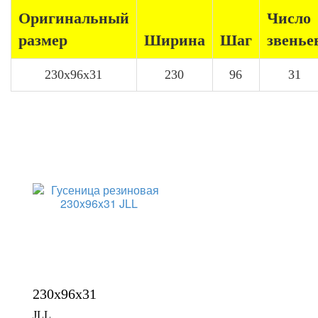
Оригинальный
Число
размер
Ширина
Шаг
звенье
230x96x31
230
96
31
230x96x31
JLL