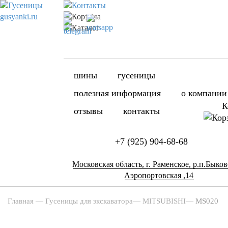
шины
гусеницы
полезная информация
о компании
К
отзывы
контакты
+7 (925) 904-68-68
Московская область, г. Раменское, р.п.Быково
Аэропортовская ,14
Главная
—
Гусеницы для экскаватора
—
MITSUBISHI
—
MS020