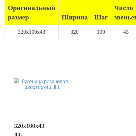
Оригинальный
Число
размер
Ширина
Шаг
звенье
320x100x43
320
100
43
320x100x43
JLL