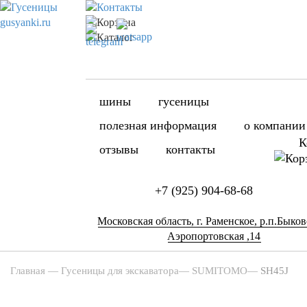
шины
гусеницы
полезная информация
о компании
К
отзывы
контакты
+7 (925) 904-68-68
Московская область, г. Раменское, р.п.Быково
Аэропортовская ,14
Главная
—
Гусеницы для экскаватора
—
SUMITOMO
—
SH45J