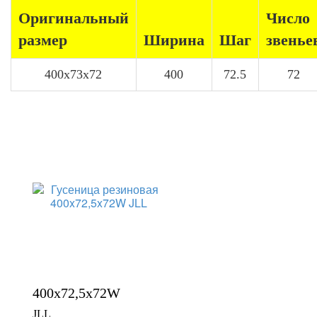
Оригинальный
Число
размер
Ширина
Шаг
звенье
400x73x72
400
72.5
72
400x72,5x72W
JLL