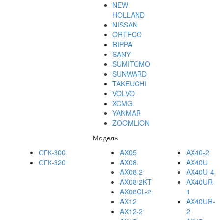
NEW
HOLLAND
NISSAN
ORTECO
RIPPA
SANY
SUMITOMO
SUNWARD
TAKEUCHI
VOLVO
XCMG
YANMAR
ZOOMLION
Модель
СГК-300
AX05
AX40-2
СГК-320
AX08
AX40U
AX08-2
AX40U-4
AX08-2KT
AX40UR-
AX08GL-2
1
AX12
AX40UR-
AX12-2
2