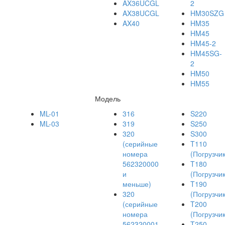
AX36UCGL
2
AX38UCGL
HM30SZG
AX40
HM35
HM45
HM45-2
HM45SG-
2
HM50
HM55
Модель
ML-01
316
S220
ML-03
319
S250
320
S300
(серийные
T110
номера
(Погрузчик
562320000
T180
и
(Погрузчик
меньше)
T190
320
(Погрузчик
(серийные
T200
номера
(Погрузчик
562320001
T250