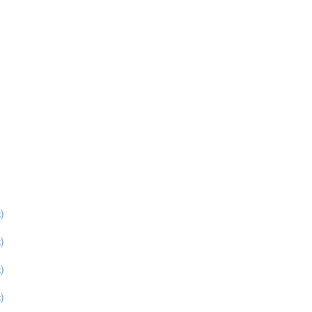
)
)
)
)