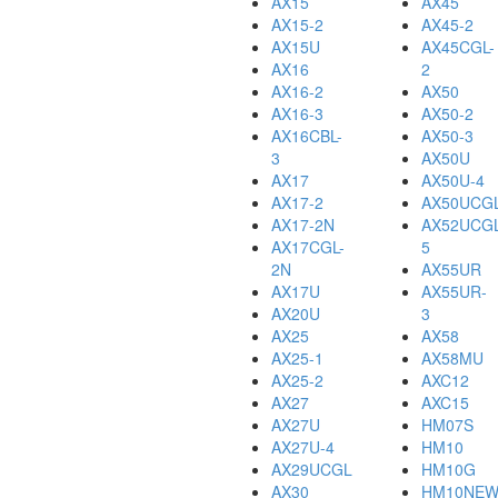
AX15
AX45
AX15-2
AX45-2
AX15U
AX45CGL-
AX16
2
AX16-2
AX50
AX16-3
AX50-2
AX16CBL-
AX50-3
3
AX50U
AX17
AX50U-4
AX17-2
AX50UCG
AX17-2N
AX52UCGL
AX17CGL-
5
2N
AX55UR
AX17U
AX55UR-
AX20U
3
AX25
AX58
AX25-1
AX58MU
AX25-2
AXC12
AX27
AXC15
AX27U
HM07S
AX27U-4
HM10
AX29UCGL
HM10G
AX30
HM10NE