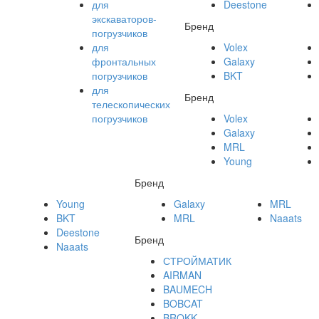
для
Deestone
экскаваторов-
Бренд
погрузчиков
для
Volex
фронтальных
Galaxy
погрузчиков
BKT
для
Бренд
телескопических
погрузчиков
Volex
Galaxy
MRL
Young
Бренд
Young
Galaxy
MRL
BKT
MRL
Naaats
Deestone
Бренд
Naaats
СТРОЙМАТИК
AIRMAN
BAUMECH
BOBCAT
BROKK