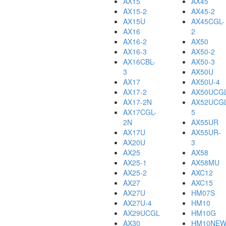
AX15
AX45
AX15-2
AX45-2
AX15U
AX45CGL-
AX16
2
AX16-2
AX50
AX16-3
AX50-2
AX16CBL-
AX50-3
3
AX50U
AX17
AX50U-4
AX17-2
AX50UCG
AX17-2N
AX52UCGL
AX17CGL-
5
2N
AX55UR
AX17U
AX55UR-
AX20U
3
AX25
AX58
AX25-1
AX58MU
AX25-2
AXC12
AX27
AXC15
AX27U
HM07S
AX27U-4
HM10
AX29UCGL
HM10G
AX30
HM10NE