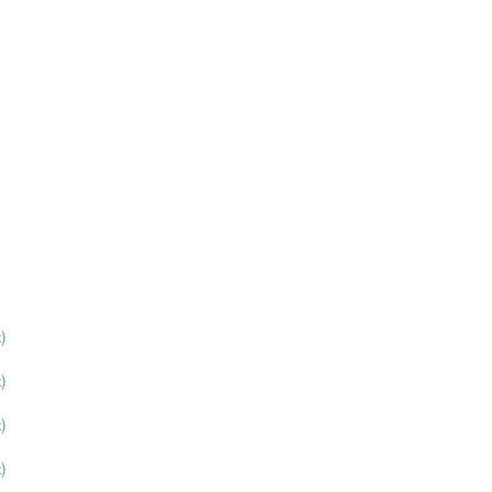
)
)
)
)