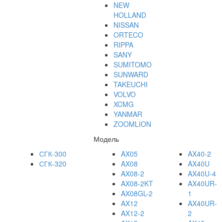
NEW
HOLLAND
NISSAN
ORTECO
RIPPA
SANY
SUMITOMO
SUNWARD
TAKEUCHI
VOLVO
XCMG
YANMAR
ZOOMLION
Модель
СГК-300
AX05
AX40-2
СГК-320
AX08
AX40U
AX08-2
AX40U-4
AX08-2KT
AX40UR-
AX08GL-2
1
AX12
AX40UR-
AX12-2
2