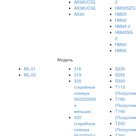
AX36UCGL
2
AX38UCGL
HM30SZG
AX40
HM35
HM45
HM45-2
HM45SG-
2
HM50
HM55
Модель
ML-01
316
S220
ML-03
319
S250
320
S300
(серийные
T110
номера
(Погрузчик
562320000
T180
и
(Погрузчик
меньше)
T190
320
(Погрузчик
(серийные
T200
номера
(Погрузчик
562320001
T250