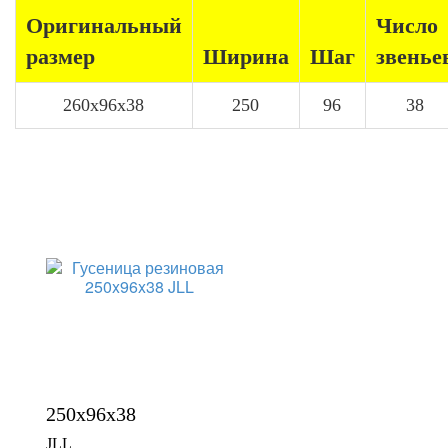
Оригинальный
Число
размер
Ширина
Шаг
звенье
260x96x38
250
96
38
250x96x38
JLL