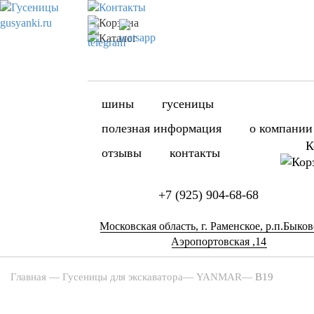
шины
гусеницы
полезная информация
о компании
К
отзывы
контакты
+7 (925) 904-68-68
Московская область, г. Раменское, р.п.Быково
Аэропортовская ,14
Главная
—
Гусеницы для экскаватора
—
YANMAR
—
B19