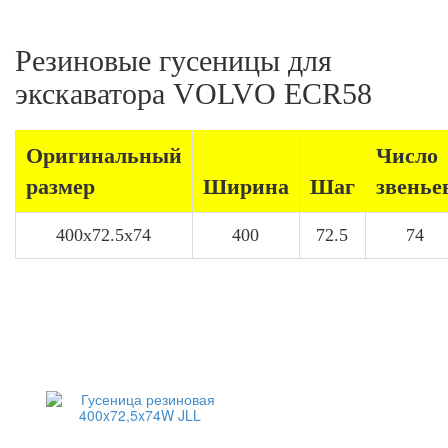
Резиновые гусеницы для
экскаватора VOLVO ECR58
Оригинальный
Число
размер
Ширина
Шаг
звенье
400x72.5x74
400
72.5
74