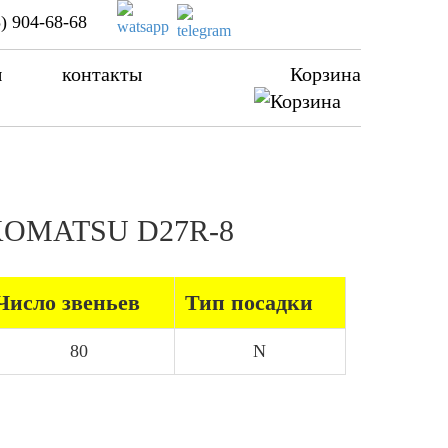
) 904-68-68
ы
контакты
Корзина
а KOMATSU D27R-8
Число звеньев
Тип посадки
80
N