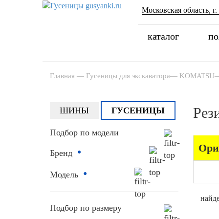
Московская область, г.
каталог
по
Главная
—
Гусеницы для экскаватора
—
KOMATSU
Рез
ШИНЫ
ГУСЕНИЦЫ
Подбор по модели
Ори
•
Бренд
•
Модель
найде
Подбор по размеру