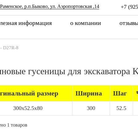
 Раменское, р.п.Быково, ул. Аэропортовская ,14
+7 (925
лезная информация
о компании
отзыв
—
D27R-8
иновые гусеницы для экскаватор
гинальный размер
Ширина
Шаг
300x52.5x80
300
52.5
но 1 товаров