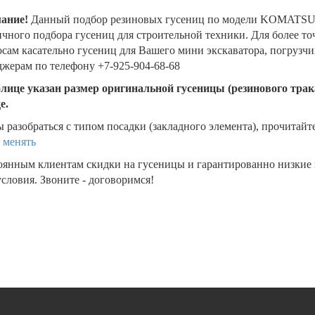
ание!
Данный подбор резиновых гусениц по модели KOMATSU 
чного подбора гусениц для строительной техники. Для более т
сам касательно гусениц для Вашего мини экскаватора, погрузч
жерам по телефону +7-925-904-68-68
блице указан размер оригинальной гусеницы (резинового трака
де.
 разобраться с типом посадки (закладного элемента), прочитайт
 менять
оянным клиентам скидки на гусеницы и гарантированно низкие
словия. Звоните - договоримся!