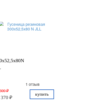
0x52,5x80N
L
1 отзыв
300 ₽
купить
 370 ₽