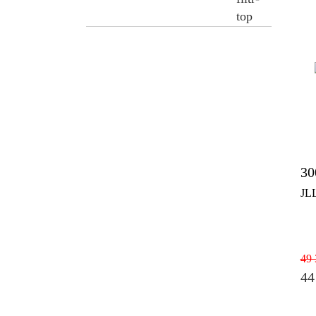
30
JL
49 
44