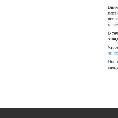
Вним
перви
вопро
менед
В та
заво
Чтобы
ли их
Пост
спецу