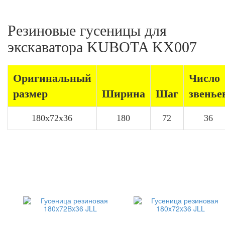
Резиновые гусеницы для
экскаватора KUBOTA KX007
Оригинальный
Число
размер
Ширина
Шаг
звенье
180x72x36
180
72
36