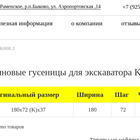
 Раменское, р.п.Быково, ул. Аэропортовская ,14
+7 (925
лезная информация
о компании
отзыв
K008.3
иновые гусеницы для экскаватора
гинальный размер
Ширина
Шаг
180x72 (K)x37
180
72
но товаров
Товары не найден