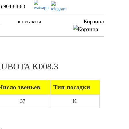
) 904-68-68
ы
контакты
Корзина
 KUBOTA K008.3
Число звеньев
Тип посадки
37
K
ы