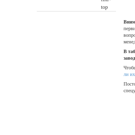
Вним
перви
вопро
менед
В та
заво
Чтобы
ли их
Пост
спецу