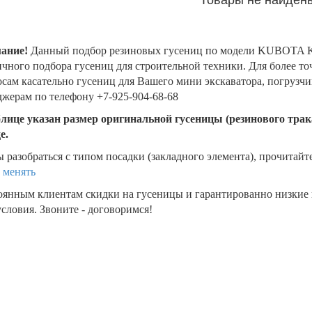
ание!
Данный подбор резиновых гусениц по модели KUBOTA K0
чного подбора гусениц для строительной техники. Для более т
сам касательно гусениц для Вашего мини экскаватора, погрузч
жерам по телефону +7-925-904-68-68
блице указан размер оригинальной гусеницы (резинового трака
де.
 разобраться с типом посадки (закладного элемента), прочитайт
 менять
оянным клиентам скидки на гусеницы и гарантированно низкие
словия. Звоните - договоримся!