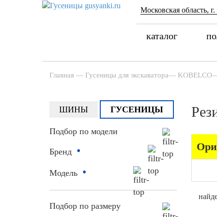
Московская область, г.
каталог
по
Главная
—
Гусеницы для экскаватора
—
KOBELCO
Рез
ШИНЫ
ГУСЕНИЦЫ
Подбор по модели
Ори
•
Бренд
•
Модель
найде
Подбор по размеру