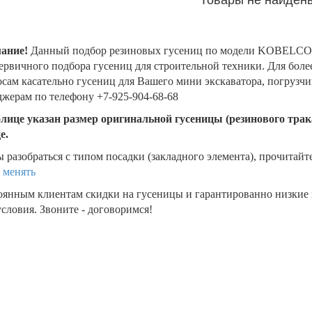
ание!
Данный подбор резиновых гусениц по модели KOBELCO 
ервичного подбора гусениц для строительной техники. Для бол
сам касательно гусениц для Вашего мини экскаватора, погрузч
жерам по телефону +7-925-904-68-68
блице указан размер оригинальной гусеницы (резинового трака
де.
 разобраться с типом посадки (закладного элемента), прочитайт
 менять
оянным клиентам скидки на гусеницы и гарантированно низкие
словия. Звоните - договоримся!