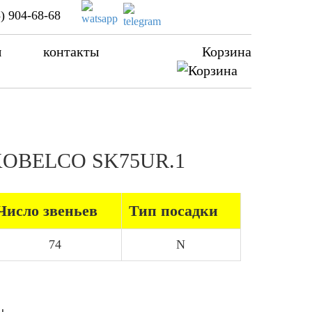
) 904-68-68
ы
контакты
Корзина
а KOBELCO SK75UR.1
Число звеньев
Тип посадки
74
N
ы