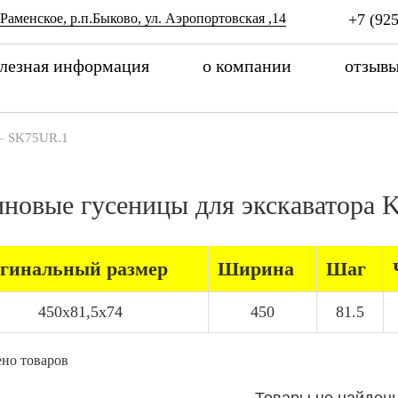
 Раменское, р.п.Быково, ул. Аэропортовская ,14
+7 (925
лезная информация
о компании
отзыв
—
SK75UR.1
иновые гусеницы для экскаватор
гинальный размер
Ширина
Шаг
450x81,5x74
450
81.5
но товаров
Товары не найден