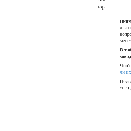
Вним
для п
вопро
менед
В та
заво
Чтобы
ли их
Пост
спецу