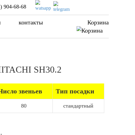
) 904-68-68
ы
контакты
Корзина
 HITACHI SH30.2
Число звеньев
Тип посадки
80
стандартный
ы