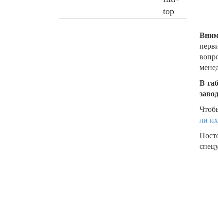
Вним
перви
вопро
менед
В та
заво
Чтобы
ли их
Пост
спецу