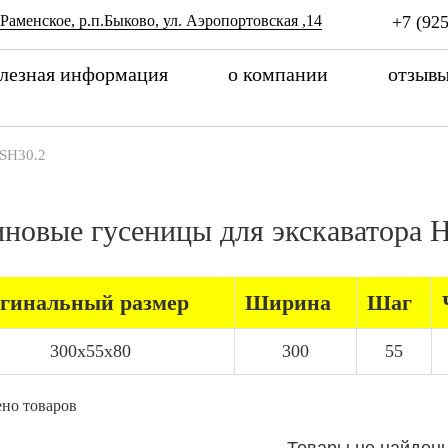
 Раменское, р.п.Быково, ул. Аэропортовская ,14
+7 (925
лезная информация
о компании
отзыв
SH30.2
иновые гусеницы для экскаватора
гинальный размер
Ширина
Шаг
300x55x80
300
55
но товаров
Товары не найден