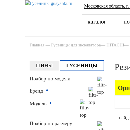
Московская область, г.
каталог
по
Главная
—
Гусеницы для экскаватора
—
HITACHI
—
Рез
ШИНЫ
ГУСЕНИЦЫ
Подбор по модели
Ори
•
Бренд
•
Модель
найде
Подбор по размеру