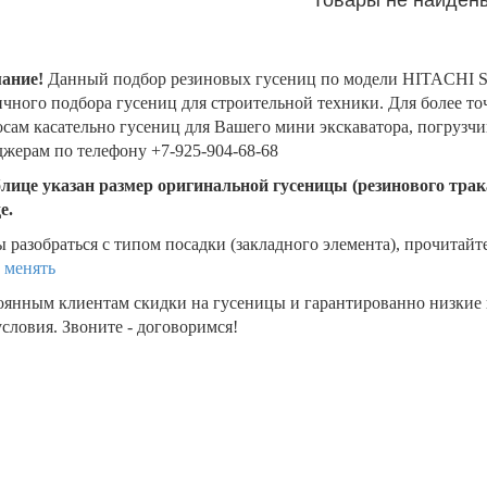
ание!
Данный подбор резиновых гусениц по модели HITACHI S
чного подбора гусениц для строительной техники. Для более т
сам касательно гусениц для Вашего мини экскаватора, погрузч
жерам по телефону +7-925-904-68-68
блице указан размер оригинальной гусеницы (резинового трака
де.
 разобраться с типом посадки (закладного элемента), прочитайт
 менять
оянным клиентам скидки на гусеницы и гарантированно низкие
словия. Звоните - договоримся!