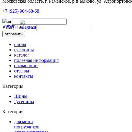
Московская область, г. Раменское, р.п.Быково, ул. Аэропортовск
+7 (925) 904-68-68
Имя
Номер телефона
шины
гусеницы
каталог
полезная информация
о компании
отзывы
контакты
Категория
Шины
Гусеницы
Категория
для мини
погрузчиков