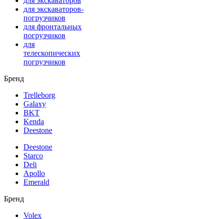
для экскаваторов
для экскаваторов-
погрузчиков
для фронтальных
погрузчиков
для
телескопических
погрузчиков
Бренд
Trelleborg
Galaxy
BKT
Kenda
Deestone
Deestone
Starco
Deli
Apollo
Emerald
Бренд
Volex