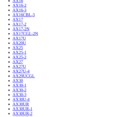
AX16
AX16-2
AX16-3
AX16CBL-3
AX17
AX17-2
AX17-2N
AX17CGL-2N
AX17U
AX20U
AX25
AX25-1
AX25-2
AX27
AX27U
AX27U-4
AX29UCGL
AX30
AX30-1
AX30-2
AX30-3
AX30U-4
AX30UR
AX30UR-1
AX30UR-2