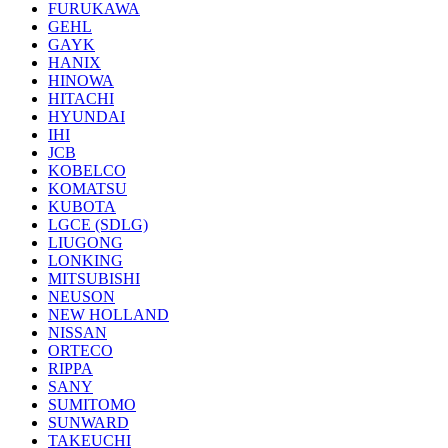
FURUKAWA
GEHL
GAYK
HANIX
HINOWA
HITACHI
HYUNDAI
IHI
JCB
KOBELCO
KOMATSU
KUBOTA
LGCE (SDLG)
LIUGONG
LONKING
MITSUBISHI
NEUSON
NEW HOLLAND
NISSAN
ORTECO
RIPPA
SANY
SUMITOMO
SUNWARD
TAKEUCHI