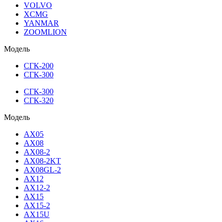
VOLVO
XCMG
YANMAR
ZOOMLION
Модель
СГК-200
СГК-300
СГК-300
СГК-320
Модель
AX05
AX08
AX08-2
AX08-2KT
AX08GL-2
AX12
AX12-2
AX15
AX15-2
AX15U