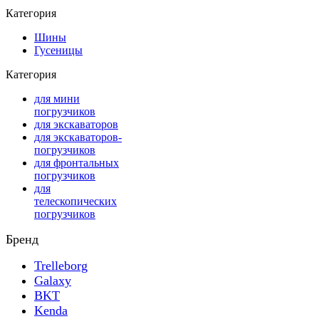
Категория
Шины
Гусеницы
Категория
для мини
погрузчиков
для экскаваторов
для экскаваторов-
погрузчиков
для фронтальных
погрузчиков
для
телескопических
погрузчиков
Бренд
Trelleborg
Galaxy
BKT
Kenda