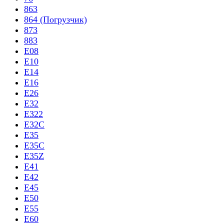
863
864 (Погрузчик)
873
883
E08
E10
E14
E16
E26
E32
E322
E32C
E35
E35C
E35Z
E41
E42
E45
E50
E55
E60