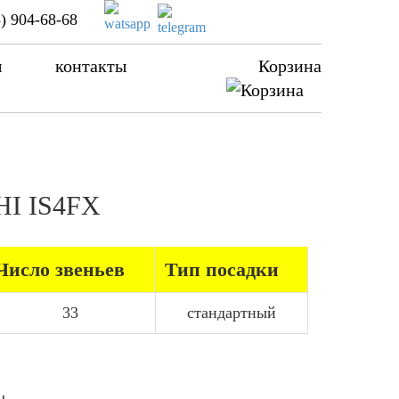
) 904-68-68
ы
контакты
Корзина
IHI IS4FX
Число звеньев
Тип посадки
33
стандартный
ы