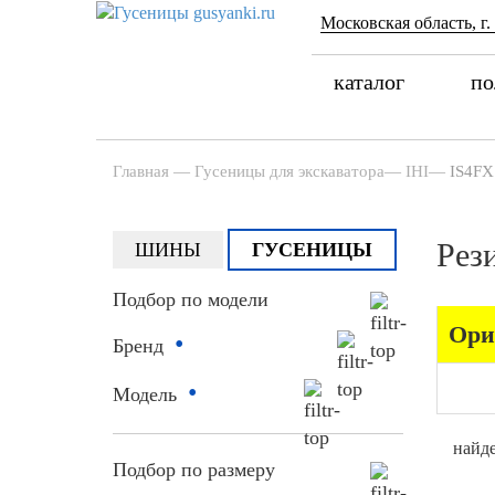
Московская область, г.
каталог
по
Главная
—
Гусеницы для экскаватора
—
IHI
—
IS4FX
Рез
ШИНЫ
ГУСЕНИЦЫ
Подбор по модели
Ори
•
Бренд
•
Модель
найде
Подбор по размеру