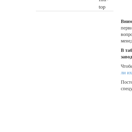
Вним
перви
вопро
менед
В та
заво
Чтобы
ли их
Пост
спецу