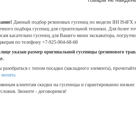
ание!
Данный подбор резиновых гусениц по модели IHI IS4FX 
чного подбора гусениц для строительной техники. Для более т
сам касательно гусениц для Вашего мини экскаватора, погрузч
жерам по телефону +7-925-904-68-68
блице указан размер оригинальной гусеницы (резинового трака
де.
 разобраться с типом посадки (закладного элемента), прочитайт
 менять
оянным клиентам скидки на гусеницы и гарантированно низкие
словия. Звоните - договоримся!