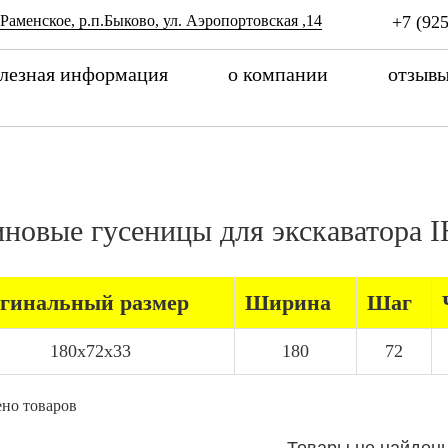
 Раменское, р.п.Быково, ул. Аэропортовская ,14
+7 (925
лезная информация
о компании
отзыв
иновые гусеницы для экскаватора 
гинальный размер
Ширина
Шаг
180x72x33
180
72
но товаров
Товары не найден