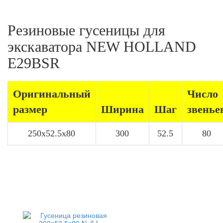
Резиновые гусеницы для
экскаватора NEW HOLLAND
E29BSR
Оригинальный
Число
размер
Ширина
Шаг
звенье
250x52.5x80
300
52.5
80