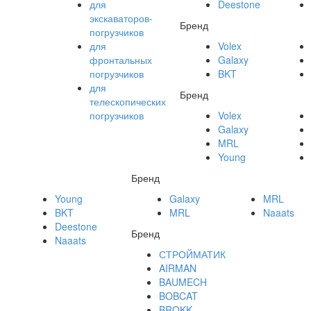
для
Deestone
экскаваторов-
Бренд
погрузчиков
для
Volex
фронтальных
Galaxy
погрузчиков
BKT
для
Бренд
телескопических
погрузчиков
Volex
Galaxy
MRL
Young
Бренд
Young
Galaxy
MRL
BKT
MRL
Naaats
Deestone
Бренд
Naaats
СТРОЙМАТИК
AIRMAN
BAUMECH
BOBCAT
BROKK