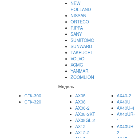
NEW
HOLLAND
NISSAN
ORTECO
RIPPA
SANY
SUMITOMO
SUNWARD
TAKEUCHI
VOLVO
XCMG
YANMAR
ZOOMLION
Модель
СГК-300
AX05
AX40-2
СГК-320
AX08
AX40U
AX08-2
AX40U-4
AX08-2KT
AX40UR-
AX08GL-2
1
AX12
AX40UR-
AX12-2
2