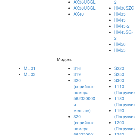
AX36UCGL
2
AX38UCGL
HM30SZG
AX40
HM35
HM45
HM45-2
HM45SG-
2
HM50
HM55
Модель
ML-01
316
S220
ML-03
319
S250
320
S300
(серийные
T110
номера
(Погрузчик
562320000
T180
и
(Погрузчик
меньше)
T190
320
(Погрузчик
(серийные
T200
номера
(Погрузчик
562320001
T250