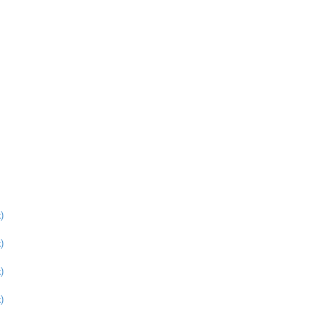
)
)
)
)