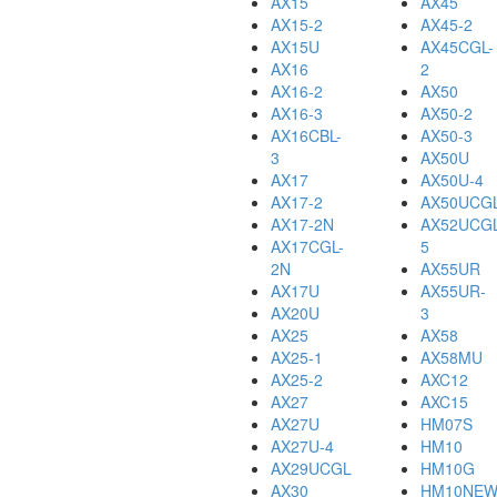
AX15
AX45
AX15-2
AX45-2
AX15U
AX45CGL-
AX16
2
AX16-2
AX50
AX16-3
AX50-2
AX16CBL-
AX50-3
3
AX50U
AX17
AX50U-4
AX17-2
AX50UCG
AX17-2N
AX52UCGL
AX17CGL-
5
2N
AX55UR
AX17U
AX55UR-
AX20U
3
AX25
AX58
AX25-1
AX58MU
AX25-2
AXC12
AX27
AXC15
AX27U
HM07S
AX27U-4
HM10
AX29UCGL
HM10G
AX30
HM10NE