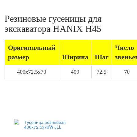
Резиновые гусеницы для
экскаватора HANIX H45
Оригинальный
Число
размер
Ширина
Шаг
звенье
400x72,5x70
400
72.5
70