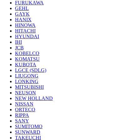
FURUKAWA
GEHL
GAYK
HANIX
HINOWA
HITACHI
HYUNDAI
IHI
JCB
KOBELCO
KOMATSU
KUBOTA
LGCE (SDLG)
LIUGONG
LONKING
MITSUBISHI
NEUSON
NEW HOLLAND
NISSAN
ORTECO
RIPPA
SANY
SUMITOMO
SUNWARD
TAKEUCHI