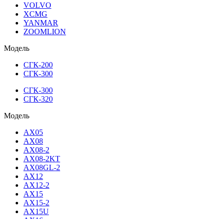
VOLVO
XCMG
YANMAR
ZOOMLION
Модель
СГК-200
СГК-300
СГК-300
СГК-320
Модель
AX05
AX08
AX08-2
AX08-2KT
AX08GL-2
AX12
AX12-2
AX15
AX15-2
AX15U