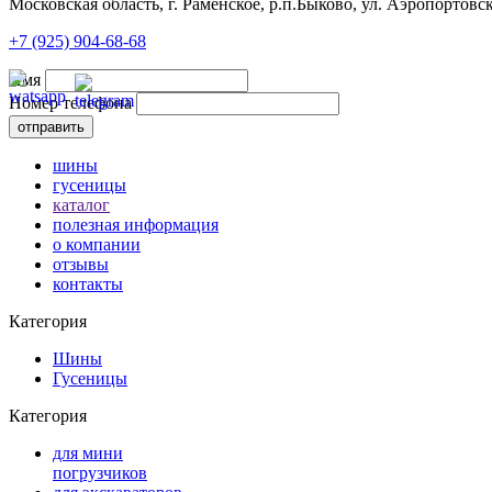
Московская область, г. Раменское, р.п.Быково, ул. Аэропортовск
+7 (925) 904-68-68
Имя
Номер телефона
шины
гусеницы
каталог
полезная информация
о компании
отзывы
контакты
Категория
Шины
Гусеницы
Категория
для мини
погрузчиков