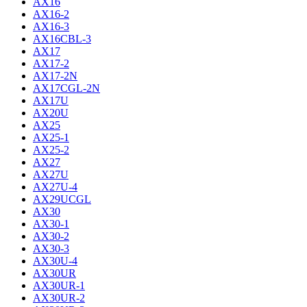
AX16
AX16-2
AX16-3
AX16CBL-3
AX17
AX17-2
AX17-2N
AX17CGL-2N
AX17U
AX20U
AX25
AX25-1
AX25-2
AX27
AX27U
AX27U-4
AX29UCGL
AX30
AX30-1
AX30-2
AX30-3
AX30U-4
AX30UR
AX30UR-1
AX30UR-2