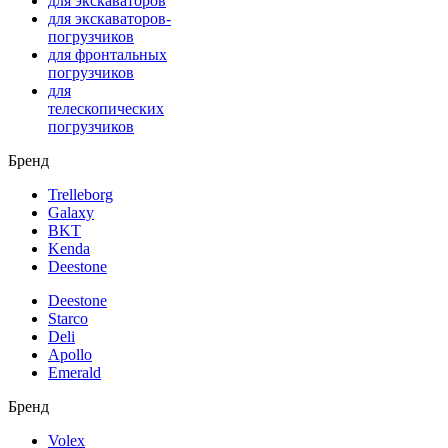
для экскаваторов
для экскаваторов-
погрузчиков
для фронтальных
погрузчиков
для
телескопических
погрузчиков
Бренд
Trelleborg
Galaxy
BKT
Kenda
Deestone
Deestone
Starco
Deli
Apollo
Emerald
Бренд
Volex